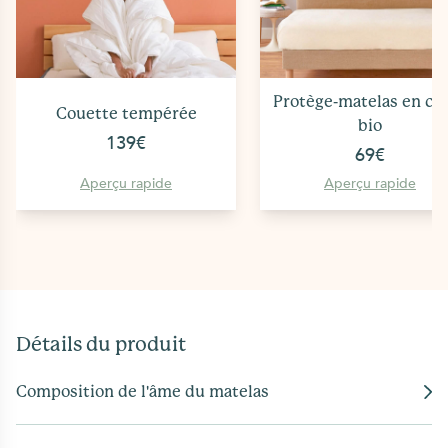
Protège-matelas en co
Couette tempérée
bio
139€
69€
Aperçu rapide
Aperçu rapide
Détails du produit
Composition de l'âme du matelas
L’âme est composée de 100% latex naturel
certifié EUROLATEX et Oeko-Tex ainsi que de