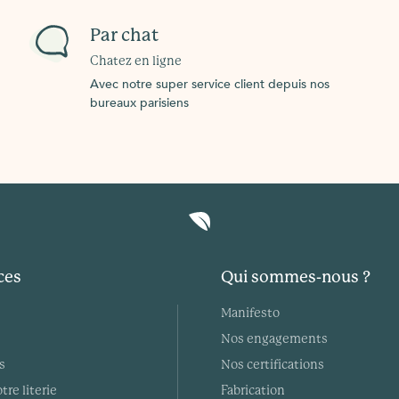
Par chat
Chatez en ligne
Avec notre super service client depuis nos
bureaux parisiens
ces
Qui sommes-nous ?
Manifesto
Nos engagements
s
Nos certifications
tre literie
Fabrication