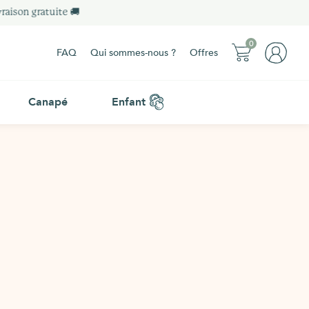
raison gratuite 🚚
0
FAQ
Qui sommes-nous ?
Offres
0
0 article
Canapé
Enfant
0 article
Sous-total :
0.00 €
Sous-total :
0.00 €
Voir mon panier
Commander - 0.00€
Voir mon panier
Commander - 0.00€
Livraison gratuite
Plus d'informations
Livraison gratuite
Plus d'informations