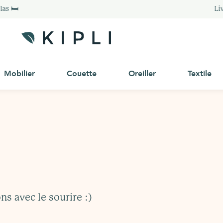
as 🛏
Liv
Mobilier
Couette
Oreiller
Textile
s avec le sourire :)