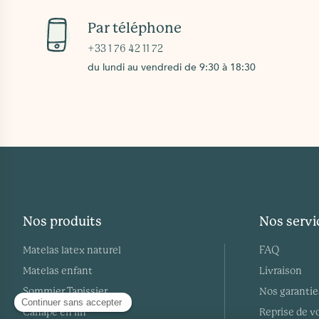
Par téléphone
+33 1 76 42 11 72
du lundi au vendredi de 9:30 à 18:30
Nos produits
Nos servi
Matelas latex naturel
FAQ
Matelas enfant
Livraison
Sommier Tapissier
Nos garantie
Canapé en lin
Reprise de vo