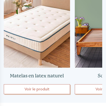
Matelas en latex naturel
So
Voir le produit
Voir 