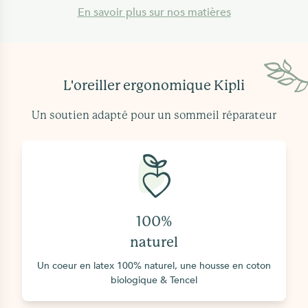
D'après les tests réalisés, le coeur
bonne thermorégulation et une
En savoir plus sur nos matières
en latex naturel
ne se déforme
excellente respirabilité.
pas même après 10 ans
d'utilisation
(certifications
La structure alvéolaire unique du latex
CATAS).
naturel permet
une très bonne
L'oreiller ergonomique Kipli
thermorégulation et une excellente
respirabilité.
Un soutien adapté pour un sommeil réparateur
D'après les tests réalisés, le coeur en latex
naturel
ne se déforme pas même après
100%
10 ans d'utilisation
(certifications
naturel
CATAS).
Un coeur en latex 100% naturel, une housse en coton
biologique & Tencel