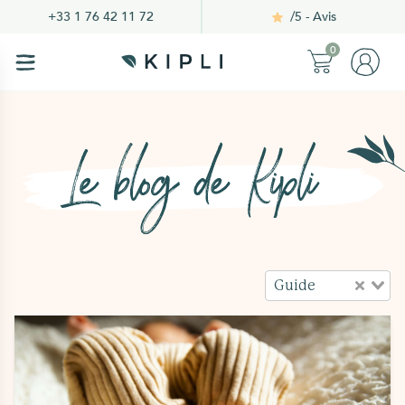
/5 - Avis
+33 1 76 42 11 72
0
Guide